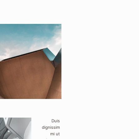
Duis
dignissim
mi ut
laoreet
mollis.
Nunc id
tellus
finibus,
eleifend
mi ve.