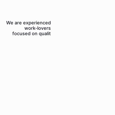
Lorem ipsum dolor sit a
consectetur adipiscing elit. N
mauris dolor, gravida a va
blandit, auctor eget pu
Phasellus scelerisque sapien
amet mauris laoreet, 
scelerisque nunc cursus. 
ultricies malesuada leo vel aliq
Curabitur rutrum porta dui 
mollis. Nullam lacinia dictum auc
Class aptent taciti sociosq
litora torquent per conubia nos
per inceptos himena