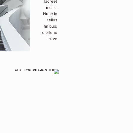
Duis
dignissim
mi ut
laoreet
mollis.
Nunc id
tellus
finibus,
eleifend
mi ve.