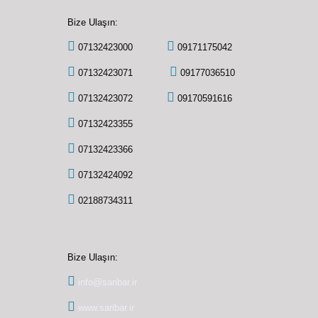
Bize Ulaşın:
07132423000
09171175042
07132423071
09177036510
07132423072
09170591616
07132423355
07132423366
07132424092
02188734311
Bize Ulaşın:
info@saribar.ir
www.saribar.ir