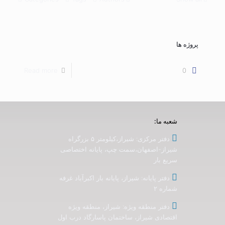
پروژه ها
Read more
0
شعبه ما:
دفتر مرکزی: شیراز،کیلومتر ۵ بزرگراه
شیراز-اصفهان،سمت چپ، پایانه اختصاصی
سریع بار
دفتر پایانه: شیراز، پایانه بار اکبرآباد غرفه
شماره ۲
دفتر منطقه ویژه: شیراز، منطقه ویژه
اقتصادی شیراز، ساختمان پاسارگاد درب اول