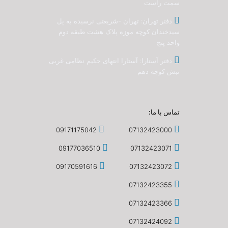
سمت راست
دفتر تهران: تهران -شریعتی نرسیده به پل
سیدخندان کوچه موزه پلاک هشت طبقه دوم
واحد پنج
دفتر آستارا: آستارا انتهای حکیم نظامی غربی
نبش کوچه دهم
تماس با ما:
09171175042
07132423000
09177036510
07132423071
09170591616
07132423072
07132423355
07132423366
07132424092