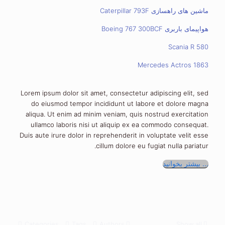
ماشین های راهسازی Caterpillar 793F
هواپیمای باربری Boeing 767 300BCF
Scania R 580
Mercedes Actros 1863
Lorem ipsum dolor sit amet, consectetur adipiscing elit, sed
do eiusmod tempor incididunt ut labore et dolore magna
aliqua. Ut enim ad minim veniam, quis nostrud exercitation
ullamco laboris nisi ut aliquip ex ea commodo consequat.
Duis aute irure dolor in reprehenderit in voluptate velit esse
cillum dolore eu fugiat nulla pariatur.
بیشتر بخوانید ...
Categories
Tags
Authors
Show all