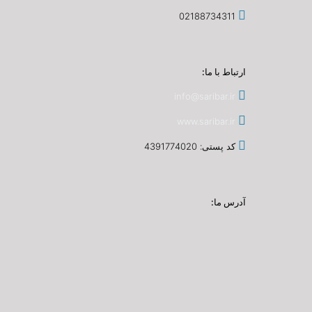
02188734311
ارتباط با ما:
info@saribar.ir
www.saribar.ir
کد پستی: 4391774020
آدرس ما: