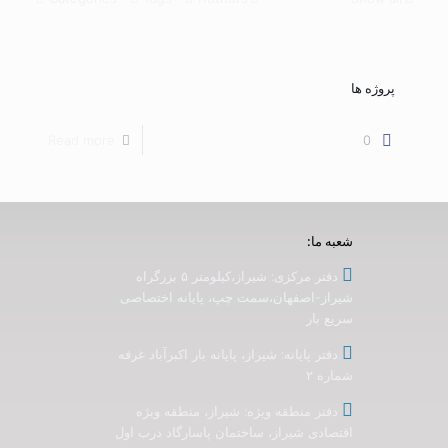
پروژه ها
Read more
0
شعبه ما:
دفتر مرکزی: شیراز،کیلومتر ۵ بزرگراه
شیراز-اصفهان،سمت چپ، پایانه اختصاصی
سریع بار
دفتر پایانه: شیراز، پایانه بار اکبرآباد غرفه
شماره ۲
دفتر منطقه ویژه: شیراز، منطقه ویژه
اقتصادی شیراز، ساختمان پاسارگاد درب اول