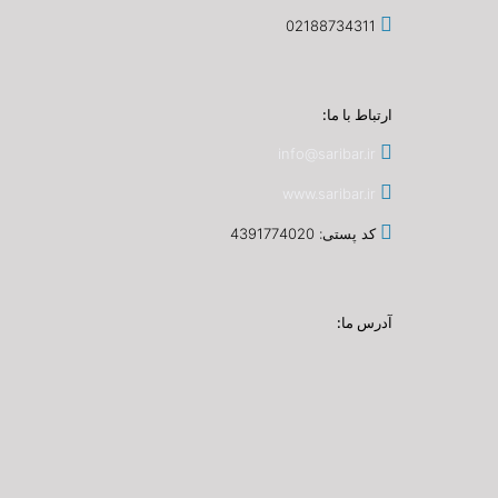
02188734311
ارتباط با ما:
info@saribar.ir
www.saribar.ir
کد پستی: 4391774020
آدرس ما: