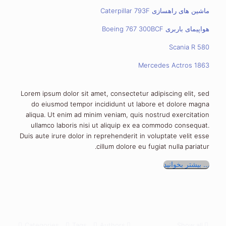
ماشین های راهسازی Caterpillar 793F
هواپیمای باربری Boeing 767 300BCF
Scania R 580
Mercedes Actros 1863
Lorem ipsum dolor sit amet, consectetur adipiscing elit, sed
do eiusmod tempor incididunt ut labore et dolore magna
aliqua. Ut enim ad minim veniam, quis nostrud exercitation
ullamco laboris nisi ut aliquip ex ea commodo consequat.
Duis aute irure dolor in reprehenderit in voluptate velit esse
cillum dolore eu fugiat nulla pariatur.
بیشتر بخوانید ...
Categories
Tags
Authors
Show all