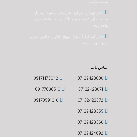
سمت راست
دفتر تهران: تهران -شریعتی نرسیده به پل
سیدخندان کوچه موزه پلاک هشت طبقه دوم
واحد پنج
دفتر آستارا: آستارا انتهای حکیم نظامی غربی
نبش کوچه دهم
تماس با ما:
09171175042
07132423000
09177036510
07132423071
09170591616
07132423072
07132423355
07132423366
07132424092